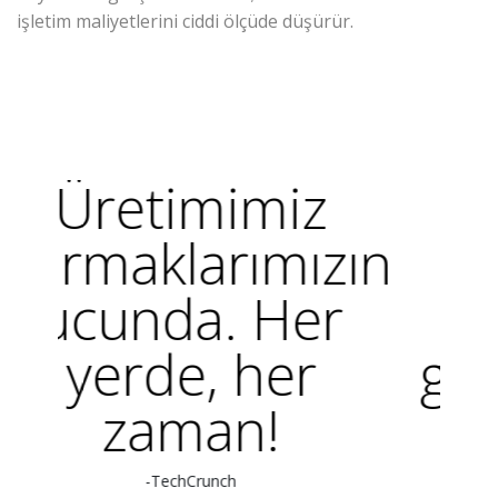
işletim maliyetlerini ciddi ölçüde düşürür.
z
Her büyük
zın
ürünün
pa
r
arkasında
güçlü bir akıl
vardır.
-TechCrunch